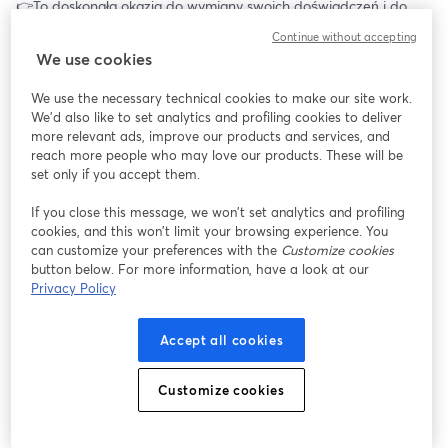
👉To doskonała okazja do wymiany swoich doświadczeń i do 
uzyskania rzetelnych informacji na temat leczenia i diagnostyki 
Continue without accepting
chorób wątroby. 
We use cookies
👉Na nasze pytania przez cały cykl spotkań odpowiadać będzie 
We use the necessary technical cookies to make our site work.
dr hab. n. med. Dorota Zarębska-Michaluk, prof. Uniwersytetu 
We'd also like to set analytics and profiling cookies to deliver
Jana Kochanowskiego, zastępca kierownika Kliniki Chorób 
more relevant ads, improve our products and services, and
Zakaźnych Wojewódzkiego Szpitala Zespolonego w Kielcach 
reach more people who may love our products. These will be
oraz wiceprezes Polskiego Towarzystwa Hepatologicznego❤️❤️
set only if you accept them.
❤️.
If you close this message, we won’t set analytics and profiling
cookies, and this won’t limit your browsing experience. You
✅Anonimowy czat
can customize your preferences with the
Customize cookies
✅Przyjazna atmosfera😉
button below. For more information, have a look at our
✅Bezpłatny udział
Privacy Policy
_________________
Accept all cookies
Organizator: Fundacja Urszuli Jaworskiej w ramach 
ogólnopolskiej kampanii społecznej #CzasNasGoni💪👍
Customize cookies