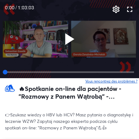
0:00
/
1:03:03
Vous rencontrez des problèmes ?
o
🔥Spotkanie on-line dla pacjentów -
"Rozmowy z Panem Wątrobą" -
kwiecień 2023 r.
👉Szukasz wiedzy o HBV lub HCV? Masz pytania o diagnostykę i 
leczenie WZW? Zapytaj naszego eksperta podczas cyklu 
spotkań on-line: "Rozmowy z Panem Wątrobą"💪👍