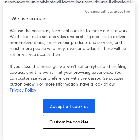
promuovere un ambiente di lavoro inclusivo, ridurre il divario di 
genere e sostenere una cultura aziendale innovativa e orientata 
Continue without accepting
al futuro.
We use cookies
Eva Campi è specializzata in psicologia organizzativa e nell’area 
We use the necessary technical cookies to make our site work.
della gestione delle risorse umane e della formazione in ambito 
We'd also like to set analytics and profiling cookies to deliver
internazionale e multiculturale. HR International Coordinator per 
more relevant ads, improve our products and services, and
una rinomata multinazionale giapponese, da più di 20 anni si 
reach more people who may love our products. These will be
occupa di Change Management e Cultural Change. Eva è 
set only if you accept them.
partner di Newton SpA, ha partecipato al comitato Global 
If you close this message, we won’t set analytics and profiling
Inclusion art. 3 ed è Learning & Development Officer di Newton 
cookies, and this won’t limit your browsing experience. You
Group.
can customize your preferences with the
Customize cookies
button below. For more information, have a look at our
Veronica Giovale è specializzata in etica pubblica, roboetica, 
Privacy Policy
teoria della complessità, inclusione e bioetica. Partner Newton 
SpA, ha fatto parte del Comitato Global Inclusion Art. 3, oggi 
Accept all cookies
Fondazione del Terzo Settore. Si occupa di change 
management, cultural change, evoluzione della leadership e del 
ruolo HR per grandi aziende, attraverso molteplici discipline e 
Customize cookies
linguaggi.
Veronica Giovale è specializzata in etica pubblica, roboetica, 