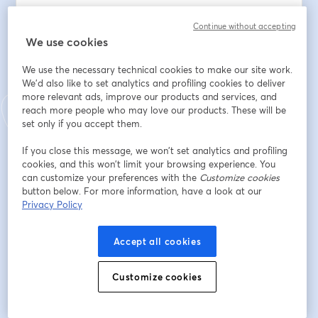
💚Aumento de la eficiencia del equipo
Continue without accepting
We use cookies
💚Mayor agilidad y optimización del Customer Service
We use the necessary technical cookies to make our site work.
We'd also like to set analytics and profiling cookies to deliver
💚Seguimiento de KPIs
more relevant ads, improve our products and services, and
reach more people who may love our products. These will be
💚Incremento exponencial de la satisfacción de sus 
set only if you accept them.
clientes
If you close this message, we won’t set analytics and profiling
cookies, and this won’t limit your browsing experience. You
Adresse e-mail
*
can customize your preferences with the
Customize cookies
button below. For more information, have a look at our
Privacy Policy
Prénom
*
Accept all cookies
Nom
*
Customize cookies