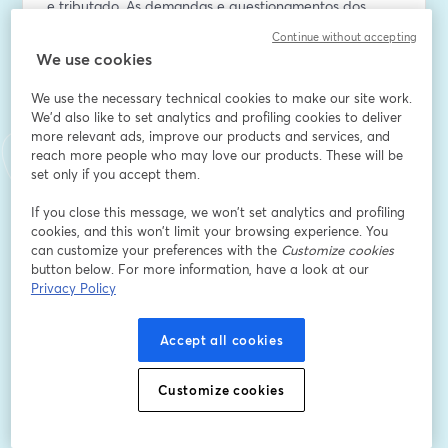
e tributado. As demandas e questionamentos dos 
stakeholders e potenciais controvérsias jurídicas.   
Continue without accepting
We use cookies
🗓️ 17/10 (terça-feira)
🕒 18h00
We use the necessary technical cookies to make our site work.
We'd also like to set analytics and profiling cookies to deliver
more relevant ads, improve our products and services, and
🎤 Palestrantes:
reach more people who may love our products. These will be
set only if you accept them.
- Fernanda Meirelles | Sócia da área de TMT 
(Tecnologia, Mídia e Telecomunicações) do FAS 
If you close this message, we won’t set analytics and profiling
Advogados. LinkedIn: 
cookies, and this won’t limit your browsing experience. You
https://www.linkedin.com/in/fernanda-meirelles-
can customize your preferences with the
Customize cookies
button below. For more information, have a look at our
64218264/
Privacy Policy
- José Francisco Cimino Manssur | Assessor Especial do 
Secretário Executivo do Ministério da Fazenda. 
Accept all cookies
LinkedIn: 
https://www.linkedin.com/in/jos%C3%A9-
francisco-manssur-b79a14a6/
Customize cookies
---