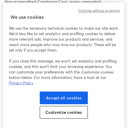
Nos acompañará Constanza Csori, quien compartirá 
experiencias reales y consejos prácticos para que puedas 
Continue without accepting
inspirarte y tomar acción en tu carrera. 🚀
We use cookies
🗓️ Martes 6 de agosto
We use the necessary technical cookies to make our site work.
⏰ 17:00 hrs (CL 🇨🇱)
We'd also like to set analytics and profiling cookies to deliver
¿Te vemos ahí?🫢
more relevant ads, improve our products and services, and
reach more people who may love our products. These will be
set only if you accept them.
If you close this message, we won’t set analytics and profiling
cookies, and this won’t limit your browsing experience. You
can customize your preferences with the
Customize cookies
button below. For more information, have a look at our
Privacy Policy
Accept all cookies
Customize cookies