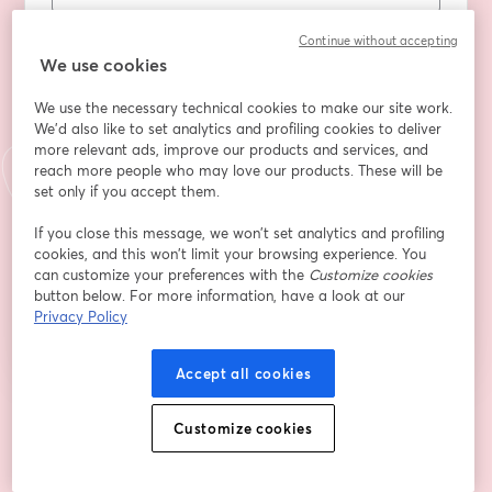
Prénom
*
Continue without accepting
We use cookies
Nom
*
We use the necessary technical cookies to make our site work.
We'd also like to set analytics and profiling cookies to deliver
more relevant ads, improve our products and services, and
reach more people who may love our products. These will be
Ton compte LinkedIn
set only if you accept them.
If you close this message, we won’t set analytics and profiling
cookies, and this won’t limit your browsing experience. You
can customize your preferences with the
Customize cookies
S’inscrire
button below. For more information, have a look at our
Privacy Policy
Déjà inscrit(e) ?
Rejoindre ici
Accept all cookies
En vous inscrivant, vous reconnaissez et acceptez nos
Conditions d'utilisation
Customize cookies
ouvre
et notre
Politique de confidentialité
Vos coordonnées seront communiquées à
ouvre un nouvel onglet
l'animateur.