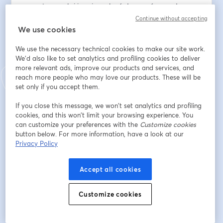
parent normal si je suis soulagé de me séparer de mon 
enfant quelques heures ? Suis je un parent normal si 
Continue without accepting
au contraire c'est une grande déchirure ?  Ce 
We use cookies
webinaire d'1 heure animée par Kevin grosset 
We use the necessary technical cookies to make our site work.
(Monsieur J du social crew) et deux professionnels de 
We'd also like to set analytics and profiling cookies to deliver
cithéa ( Un EJE et une psychologue) vous invite à en 
more relevant ads, improve our products and services, and
savoir plus sur ce moment si particulier. 
reach more people who may love our products. These will be
L'émission MAJ (ta mise à jour) est une émission en 
set only if you accept them.
faveur des parents imparfaits qui souhaitent s'informer 
dans une ambiance safe 
If you close this message, we won’t set analytics and profiling
cookies, and this won’t limit your browsing experience. You
can customize your preferences with the
Customize cookies
Adresse e-mail
*
button below. For more information, have a look at our
Privacy Policy
Prénom
*
Accept all cookies
Customize cookies
Nom
*