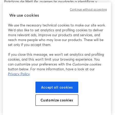
Prácticas de MetLife, quienes te ayudarán a identificar y 
desarrollar tu potencial 🚀
Continue without accepting
We use cookies
Aquí nos contarán sobre sus fases de postulación, los beneficios 
a los que acceden sus practicantes y además responderán 
We use the necessary technical cookies to make our site work.
varias preguntas ✨🤩
We'd also like to set analytics and profiling cookies to deliver
more relevant ads, improve our products and services, and
Se parte de este viaje y vive la experiencia de aprender y 
reach more people who may love our products. These will be
trabajar junto a MetLife 💪🤗 
set only if you accept them.
If you close this message, we won’t set analytics and profiling
🗓️: Miércoles 3 de Abril
cookies, and this won’t limit your browsing experience. You
⏰: 17:00 hrs (CL 🇨🇱)
can customize your preferences with the
Customize cookies
button below. For more information, have a look at our
¡Te esperamos! ✨
Privacy Policy
Accept all cookies
Customize cookies