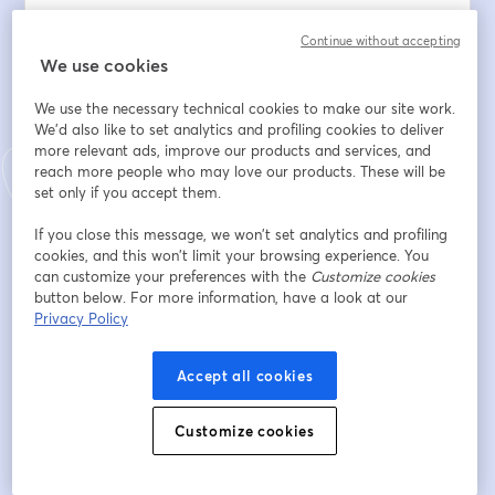
👉 OpenAI lance ChatGPT Operator et Deep 
Continue without accepting
Research.
We use cookies
👉 Mistral fait parler de ses agents multi-rôles.
👉 Des outils comme Genspark misent à fond sur cette 
We use the necessary technical cookies to make our site work.
technologie.
We'd also like to set analytics and profiling cookies to deliver
more relevant ads, improve our products and services, and
reach more people who may love our products. These will be
Mais concrètement, est-ce que ces agents sont déjà 
set only if you accept them.
utilisés en entreprise ?
Et surtout… sont-ils vraiment prêts à automatiser des 
If you close this message, we won’t set analytics and profiling
tâches humaines ?
cookies, and this won’t limit your browsing experience. You
can customize your preferences with the
Customize cookies
button below. For more information, have a look at our
⸻
Privacy Policy
📌 Ce que vous découvrirez pendant ce webinar :
Accept all cookies
✅ Qu’est-ce qu’un agent IA ?
✅ Comment ça fonctionne, et où en est la technologie 
Customize cookies
aujourd’hui ?
✅ Peut-on réellement remplacer certaines tâches 
humaines ?