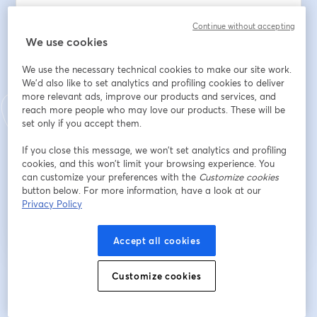
Adresse e-mail
*
Continue without accepting
We use cookies
We use the necessary technical cookies to make our site work.
Prénom
*
We'd also like to set analytics and profiling cookies to deliver
more relevant ads, improve our products and services, and
reach more people who may love our products. These will be
set only if you accept them.
Nom
*
If you close this message, we won’t set analytics and profiling
cookies, and this won’t limit your browsing experience. You
can customize your preferences with the
Customize cookies
S’inscrire
button below. For more information, have a look at our
Privacy Policy
Déjà inscrit(e) ?
Rejoindre ici
Accept all cookies
Customize cookies
En vous inscrivant, vous reconnaissez et acceptez nos
Conditions d'utilisation
ouvre
et notre
Politique de confidentialité
Vos coordonnées seront communiquées à
ouvre un nouvel onglet
l'animateur.