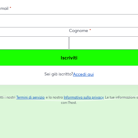
-mail
*
Cognome
*
Iscriviti
Sei già iscritto?
Accedi qui
tti i nostri
Termini di servizio
e la nostra
Informativa sulla privacy
Le tue informazioni 
si apre in una nuova scheda
si apre in una nuova s
con l'host.