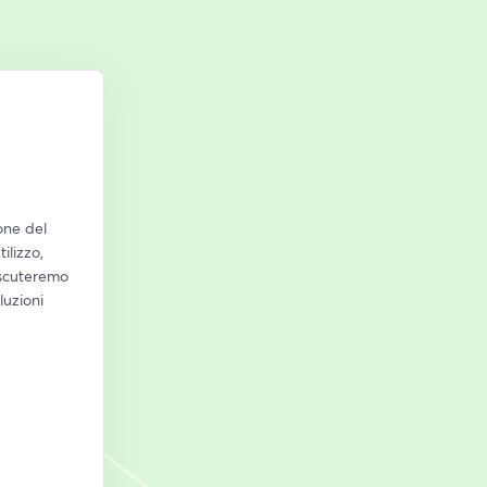
ne del 
lizzo, 
scuteremo 
uzioni 