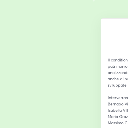
Il conditio
patrimonio 
analizzando
anche di nu
sviluppate 
Interverran
Bernabò Vis
Isabella Vi
Maria Graz
Massimo Cr