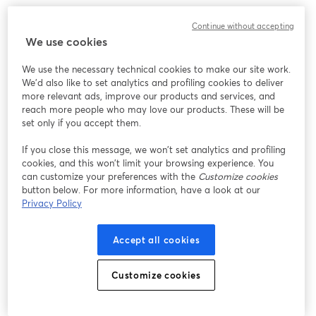
Javier Plaza y Camila Salinas, parte del equipo de Talent 
Continue without accepting
Acquisition, nos comentarán algunos tips, consejos y como es el 
We use cookies
proceso de selección para ser parte de esta gran compañía. 🚀
We use the necessary technical cookies to make our site work.
🗓️ Miércoles 12 de Junio 
We'd also like to set analytics and profiling cookies to deliver
🕥 17:00 hrs (CL 🇨🇱)
more relevant ads, improve our products and services, and
reach more people who may love our products. These will be
set only if you accept them.
If you close this message, we won’t set analytics and profiling
cookies, and this won’t limit your browsing experience. You
can customize your preferences with the
Customize cookies
button below. For more information, have a look at our
Privacy Policy
Accept all cookies
Customize cookies