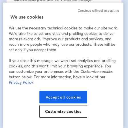
✅ El sistema que uso para atraer clientes sin estar 
Continue without accepting
conectado todo el día.
We use cookies
Lo mejor de todo: no necesitas ser experto en 
We use the necessary technical cookies to make our site work.
tecnología.
We'd also like to set analytics and profiling cookies to deliver
more relevant ads, improve our products and services, and
👉 Regístrate y acompáñame en esta clase gratuita 
reach more people who may love our products. These will be
donde descubrirás paso a paso cómo clonar tu 
set only if you accept them.
presencia con IA y automatizar tu contenido para 
If you close this message, we won’t set analytics and profiling
hacer crecer tu marca más rápido.
cookies, and this won’t limit your browsing experience. You
can customize your preferences with the
Customize cookies
⚡ Automatiza tu contenido. Ahorra tiempo. Haz crecer 
button below. For more information, have a look at our
tu marca.
Privacy Policy
Indirizzo e-mail
*
Accept all cookies
Customize cookies
Nome
*