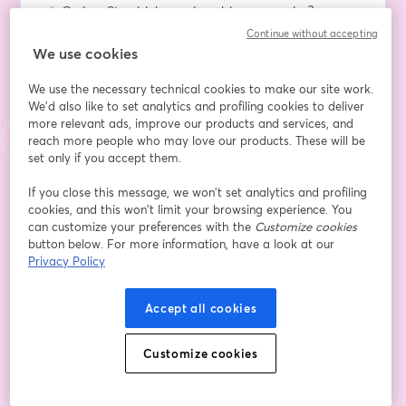
✅ ¿Qué es Storyblok y qué problema resuelve?
✅ ¿Quiénes usan Storyblok y por qué?
Continue without accepting
We use cookies
🎬 Demo 
We use the necessary technical cookies to make our site work.
✅ Facundo Giuliani nos muestra las funcionalidades 
We'd also like to set analytics and profiling cookies to deliver
más relevantes de Storyblok en acción.
more relevant ads, improve our products and services, and
reach more people who may love our products. These will be
💡 Pitches
set only if you accept them.
✅ ¿Cómo le explicarían a un CMO el valor de 
Storyblok?
If you close this message, we won’t set analytics and profiling
cookies, and this won’t limit your browsing experience. You
✅ ¿Cómo lo harían a un CTO?
can customize your preferences with the
Customize cookies
✅ ¿Y a un CEO?
button below. For more information, have a look at our
Privacy Policy
🔥 Debate final
✅ ¿Qué diferencia a Storyblok de otras herramientas 
Accept all cookies
similares?
Indirizzo e-mail
*
Customize cookies