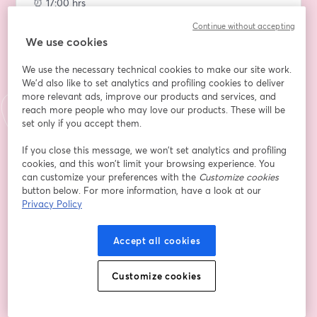
⏰ 17:00 hrs
💻 Online
Continue without accepting
We use cookies
Qué esperarte:
We use the necessary technical cookies to make our site work.
• Tendencias clave de MarTech para 2024: Desde 
We'd also like to set analytics and profiling cookies to deliver
inteligencia artificial hasta automatización, y 
more relevant ads, improve our products and services, and
reach more people who may love our products. These will be
comprende cómo estas cambiarán la dinámica del 
set only if you accept them.
marketing digital.
If you close this message, we won’t set analytics and profiling
• El impacto de las tendencias MarTech: Aprende a 
cookies, and this won’t limit your browsing experience. You
analizar el impacto de estas tendencias en tus 
can customize your preferences with the
Customize cookies
estrategias digitales actuales.
button below. For more information, have a look at our
Privacy Policy
• Casos reales de marcas líderes: Hablaremos de 
aquellas empresas que han implementado con éxito 
Accept all cookies
las últimas tendencias. Aprende lecciones valiosas y 
obtén ideas para aplicar en tu propio enfoque 
Customize cookies
estratégico.
• Consejos prácticos: Para adaptarte y aprovechar al 