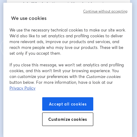
enrobé d'IA génératives qui décuplent les puissances 
de l'outil. Une arme de choix pour se lancer dans 
Continue without accepting
l'aréne de Street Automater !
We use cookies
We use the necessary technical cookies to make our site work.
🗓 Au programme :
We'd also like to set analytics and profiling cookies to deliver
- Intro
more relevant ads, improve our products and services, and
- Présentation rapide des nouvelles fonctionnalités
reach more people who may love our products. These will be
- Démo du kung fu de Zapier
set only if you accept them.
- Le grand challenge du quizz de Zapier
-  Questions/réponses et uppercuts
If you close this message, we won’t set analytics and profiling
cookies, and this won’t limit your browsing experience. You
can customize your preferences with the
Customize cookies
Indirizzo e-mail
*
button below. For more information, have a look at our
Privacy Policy
Nome
*
Accept all cookies
Customize cookies
Cognome
*