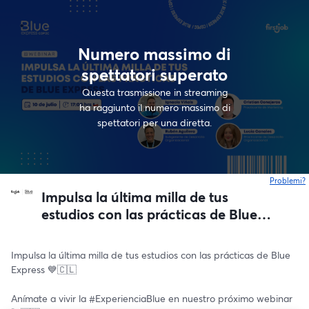
Numero massimo di
spettatori superato
Questa trasmissione in streaming
ha raggiunto il numero massimo di
spettatori per una diretta.
Problemi?
s
Impulsa la última milla de tus
estudios con las prácticas de Blue
Express 💙🇨🇱
Impulsa la última milla de tus estudios con las prácticas de Blue 
Express 💙🇨🇱
Anímate a vivir la #ExperienciaBlue en nuestro próximo webinar 