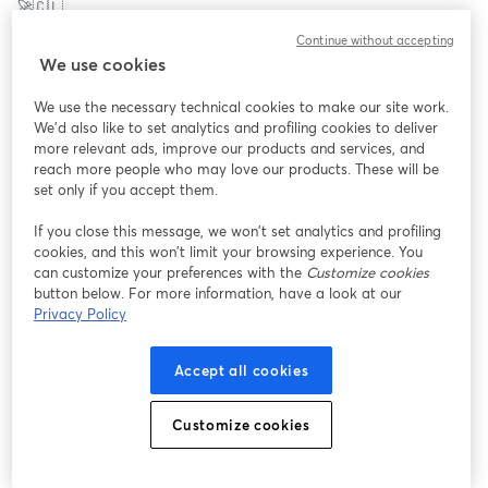
🚀🇨🇱 
Blue Express es una las Mejores Empresas para Practicantes 
Continue without accepting
según el ranking Best Internship Experiences Next 2024. 🏆
We use cookies
Ignacio Viñals, Cristian Conejeros, Rubén Aguilera y Lucía 
We use the necessary technical cookies to make our site work.
Canales nos acompañarán para brindarte toda la información y 
We'd also like to set analytics and profiling cookies to deliver
tips que necesites sobre su Programa de Prácticas Última Milla. 
more relevant ads, improve our products and services, and
🌟
reach more people who may love our products. These will be
set only if you accept them.
🗓️ Miércoles 10 de Julio
If you close this message, we won’t set analytics and profiling
🕜 17:00 hrs (CL 🇨🇱)
cookies, and this won’t limit your browsing experience. You
can customize your preferences with the
Customize cookies
Te esperamos ✨
button below. For more information, have a look at our
Privacy Policy
Accept all cookies
Customize cookies