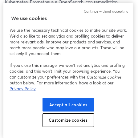
Kubernetes, Prometheus e OpenSearch, con remediation 
all’interno di piattaforme aziendali come GitLab. 
Continue without accepting
We use cookies
🗓️ Martedì 16 dicembre 2025 | ⏰ 12:00 – 12:45
We use the necessary technical cookies to make our site work.
Perché partecipare?
We'd also like to set analytics and profiling cookies to deliver
more relevant ads, improve our products and services, and
Se gestisci infrastrutture IT moderne o cloud-native complesse, 
reach more people who may love our products. These will be
sai già quanto sia critico mantenere governance e  controllo in 
set only if you accept them.
ambienti sempre più distribuiti e dinamici. Il rischio? Perdere 
If you close this message, we won’t set analytics and profiling
tracciabilità, controllo e sicurezza, subire fermi non pianificati e 
cookies, and this won’t limit your browsing experience. You
annegare nel rumore di alert che non riesci a correlare 
can customize your preferences with the
Customize cookies
efficacemente: le operation diventano meno tracciabili e più 
button below. For more information, have a look at our
soggette a errori.
Privacy Policy
    • GitOps trasforma la gestione dell’infrastruttura, rendendola 
Accept all cookies
più gestibile e sicura grazie ad automazioni basate sul repository 
come unica Source of Truth. Un modello replicabile che sfrutta le 
nostre competenze infrastrutturali storiche per orchestrare 
Customize cookies
pipeline, provisioning e gestione operativa in ottica DevSecOps. 
    • L’AIOps aggiunge la capacità di controllare l’infrastruttura in 