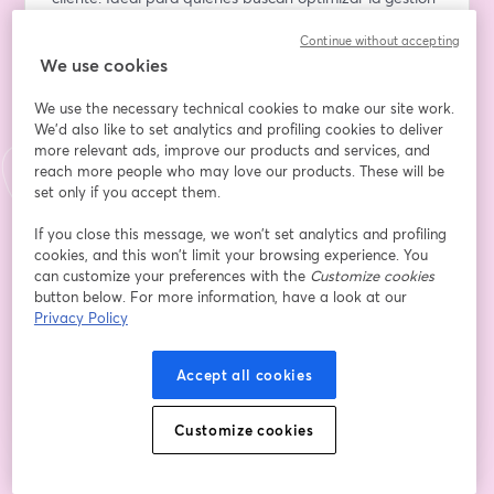
de catálogos y garantizar la coherencia en todos los 
Continue without accepting
canales.
We use cookies
Indirizzo e-mail
*
We use the necessary technical cookies to make our site work.
We'd also like to set analytics and profiling cookies to deliver
more relevant ads, improve our products and services, and
reach more people who may love our products. These will be
Nome
*
set only if you accept them.
If you close this message, we won’t set analytics and profiling
Cognome
*
cookies, and this won’t limit your browsing experience. You
can customize your preferences with the
Customize cookies
button below. For more information, have a look at our
Privacy Policy
Iscriviti
Accept all cookies
Sei già iscritto?
Accedi qui
Customize cookies