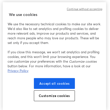
Bárbara Pacheco, Mauricio Torres, Marina Miranda y Macarena 
Continue without accepting
Salosny nos acompañarán en esta jornada para hablar sobre la 
We use cookies
experiencia de hacer las prácticas en SQM Yodo y resolverán 
todas las dudas que tengan al respecto. 
We use the necessary technical cookies to make our site work.
We'd also like to set analytics and profiling cookies to deliver
¡Los esperamos! ✨
more relevant ads, improve our products and services, and
reach more people who may love our products. These will be
🗓️ Jueves 29 de mayo 
set only if you accept them.
⏰ 12:00 hrs (CL 🇨🇱)
If you close this message, we won’t set analytics and profiling
cookies, and this won’t limit your browsing experience. You
can customize your preferences with the
Customize cookies
button below. For more information, have a look at our
Privacy Policy
Accept all cookies
Customize cookies