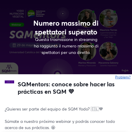
Numero massimo di
spettatori superato
Questa trasmissione in streaming
ha raggiunto il numero massimo di
spettatori per una diretta.
Problemi?
s
SQMentors: conoce sobre hacer las
prácticas en SQM 💜
¿Quieres ser parte del equipo de SQM Yodo? 🇨🇱💙
Súmate a nuestro próximo webinar y podrás conocer todo 
acerca de sus prácticas. 🤩 