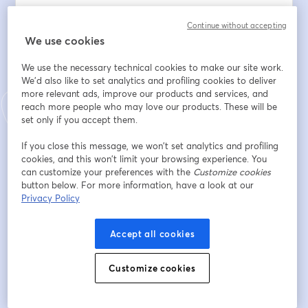
👉 OpenAI lance ChatGPT Operator et Deep 
Continue without accepting
Research.
We use cookies
👉 Mistral fait parler de ses agents multi-rôles.
👉 Des outils comme Genspark misent à fond sur cette 
We use the necessary technical cookies to make our site work.
technologie.
We'd also like to set analytics and profiling cookies to deliver
more relevant ads, improve our products and services, and
reach more people who may love our products. These will be
Mais concrètement, est-ce que ces agents sont déjà 
set only if you accept them.
utilisés en entreprise ?
Et surtout… sont-ils vraiment prêts à automatiser des 
If you close this message, we won’t set analytics and profiling
tâches humaines ?
cookies, and this won’t limit your browsing experience. You
can customize your preferences with the
Customize cookies
button below. For more information, have a look at our
⸻
Privacy Policy
📌 Ce que vous découvrirez pendant ce webinar :
Accept all cookies
✅ Qu’est-ce qu’un agent IA ?
✅ Comment ça fonctionne, et où en est la technologie 
Customize cookies
aujourd’hui ?
✅ Peut-on réellement remplacer certaines tâches 
humaines ?