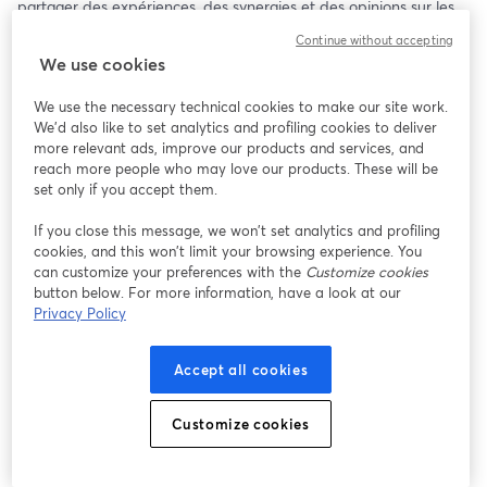
partager des expériences, des synergies et des opinions sur les 
questions actuelles de durabilité dans l'hôtellerie.
Continue without accepting
We use cookies
Une occasion de se concentrer sur les avantages et les 
contraintes lors de la mise en œuvre d'une véritable stratégi de 
We use the necessary technical cookies to make our site work.
durabilité dans les hôtels en France.
We'd also like to set analytics and profiling cookies to deliver
more relevant ads, improve our products and services, and
Nous attendons avec impatience la participation de :
reach more people who may love our products. These will be
set only if you accept them.
- Accor, Diane Maymil, Directrice RSE France et Europe du Sud
If you close this message, we won’t set analytics and profiling
cookies, and this won’t limit your browsing experience. You
- Hôtel Lou Calen, Jean-Dominique Gontrand, DG
can customize your preferences with the
Customize cookies
button below. For more information, have a look at our
- Hôtel Les Roches Blanches Cassis, Thomas Molfessis, Directeur 
Privacy Policy
développement
Accept all cookies
- Hôtel Le Negresco, Mathieu Merlet, Responsable Stewarding et 
Ingénierie de la Qualité 
Customize cookies
- Intercontinental Marseille, Bénédicte Trabuc, Directrice comm & 
mktg