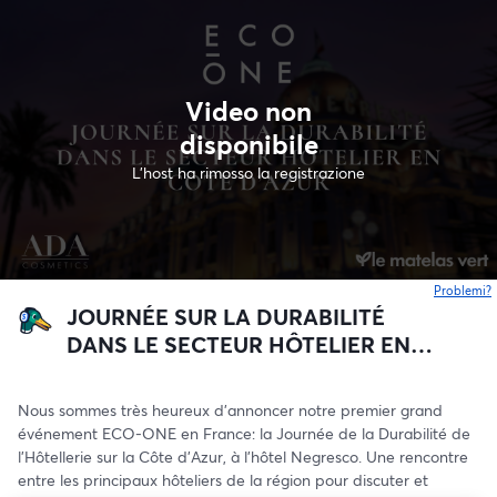
Video non
disponibile
L'host ha rimosso la registrazione
Problemi?
s
JOURNÉE SUR LA DURABILITÉ
DANS LE SECTEUR HÔTELIER EN
CÔTE D’AZUR
Nous sommes très heureux d'annoncer notre premier grand 
événement ECO-ONE en France: la Journée de la Durabilité de 
l'Hôtellerie sur la Côte d'Azur, à l'hôtel Negresco. Une rencontre 
entre les principaux hôteliers de la région pour discuter et 