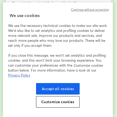
Bernabò Visconti di Modrone (Artshell)
Isabella Villafranca (Open Care)
Continue without accepting
Maria Grazia Longoni (LCA Studio Legale)
We use cookies
Massimo Cruciotti (Mazzini Lab)
We use the necessary technical cookies to make our site work.
We'd also like to set analytics and profiling cookies to deliver
メールアドレス
*
more relevant ads, improve our products and services, and
reach more people who may love our products. These will be
set only if you accept them.
名
*
If you close this message, we won’t set analytics and profiling
cookies, and this won’t limit your browsing experience. You
can customize your preferences with the
Customize cookies
姓
*
button below. For more information, have a look at our
Privacy Policy
Accept all cookies
登録
Customize cookies
登録済みですか？
ここから参加