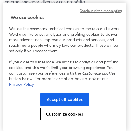
entorno innovador, diverso y con propósito.
Continue without accepting
Aprende cómo es ser parte de un equipo que impulsa el retail 
We use cookies
del futuro, apoya tu crecimiento profesional y te desafía día a 
día con nuevos proyectos. 🚀
We use the necessary technical cookies to make our site work.
We'd also like to set analytics and profiling cookies to deliver
more relevant ads, improve our products and services, and
reach more people who may love our products. These will be
set only if you accept them.
If you close this message, we won’t set analytics and profiling
cookies, and this won’t limit your browsing experience. You
can customize your preferences with the
Customize cookies
button below. For more information, have a look at our
Privacy Policy
Accept all cookies
Customize cookies