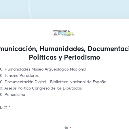
municación, Humanidades, Documentaci
Políticas y Periodismo
:30: Humanidades Museo Arqueológico Nacional
00: Turismo Paradores
:30: Documentación Digital - Biblioteca Nacional de España
00: Asesor Político Congreso de los Diputados
30: Periodismo
レス
*
姓
*