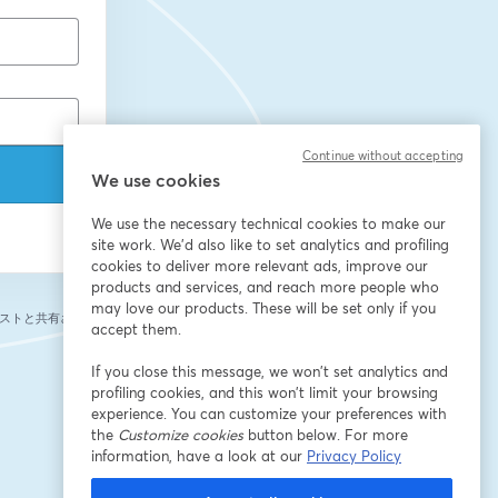
Continue without accepting
We use cookies
We use the necessary technical cookies to make our
site work. We'd also like to set analytics and profiling
cookies to deliver more relevant ads, improve our
products and services, and reach more people who
may love our products. These will be set only if you
ストと共有されま
accept them.
If you close this message, we won’t set analytics and
profiling cookies, and this won’t limit your browsing
experience. You can customize your preferences with
the
Customize cookies
button below. For more
information, have a look at our
Privacy Policy