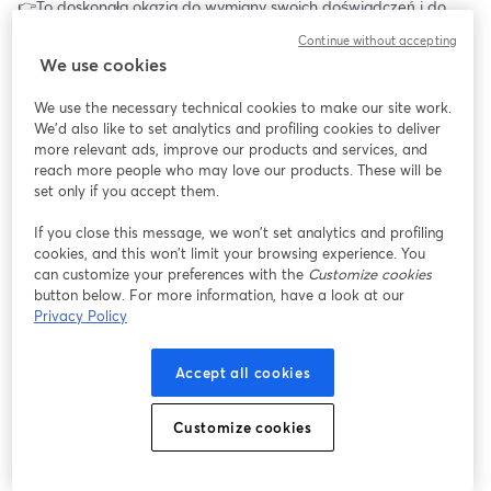
👉To doskonała okazja do wymiany swoich doświadczeń i do 
uzyskania rzetelnych informacji na temat leczenia i diagnostyki 
Continue without accepting
chorób wątroby. 
We use cookies
👉Na nasze pytania przez cały cykl spotkań odpowiadać będzie 
We use the necessary technical cookies to make our site work.
dr hab. n. med. Dorota Zarębska-Michaluk, prof. Uniwersytetu 
We'd also like to set analytics and profiling cookies to deliver
Jana Kochanowskiego, zastępca kierownika Kliniki Chorób 
more relevant ads, improve our products and services, and
Zakaźnych Wojewódzkiego Szpitala Zespolonego w Kielcach 
reach more people who may love our products. These will be
oraz wiceprezes Polskiego Towarzystwa Hepatologicznego❤️❤️
set only if you accept them.
❤️.
If you close this message, we won’t set analytics and profiling
cookies, and this won’t limit your browsing experience. You
✅Anonimowy czat
can customize your preferences with the
Customize cookies
✅Przyjazna atmosfera😉
button below. For more information, have a look at our
✅Bezpłatny udział
Privacy Policy
_________________
Accept all cookies
Organizator: Fundacja Urszuli Jaworskiej w ramach 
ogólnopolskiej kampanii społecznej #CzasNasGoni💪👍
Customize cookies