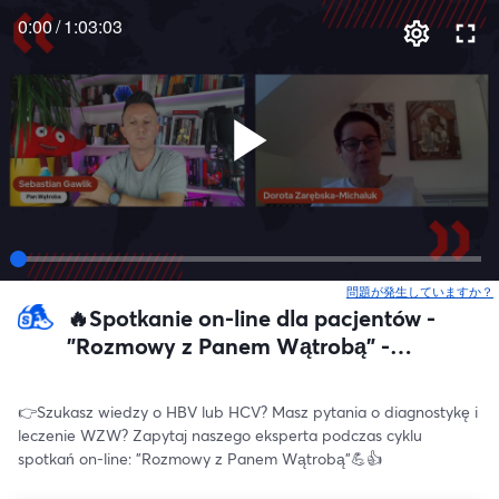
0:00
/
1:03:03
問題が発生していますか？
🔥Spotkanie on-line dla pacjentów -
"Rozmowy z Panem Wątrobą" -
kwiecień 2023 r.
👉Szukasz wiedzy o HBV lub HCV? Masz pytania o diagnostykę i 
leczenie WZW? Zapytaj naszego eksperta podczas cyklu 
spotkań on-line: "Rozmowy z Panem Wątrobą"💪👍