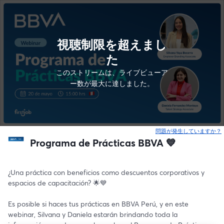
視聴制限を超えまし
た
このストリームは、ライブビューア
ー数が最大に達しました。
問題が発生していますか？
Programa de Prácticas BBVA 💙
¿Una práctica con beneficios como descuentos corporativos y 
espacios de capacitación? 🌟💙
Es posible si haces tus prácticas en BBVA Perú, y en este 
webinar, Silvana y Daniela estarán brindando toda la 