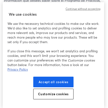
información que desees saber sobre el Programa de Prácticas, 
beneficios y requisitos. 🤝✨
Continue without accepting
We use cookies
🗓️ 20 de mayo
⏰ 15:00 (Pe 🇵🇪)
We use the necessary technical cookies to make our site work.
We'd also like to set analytics and profiling cookies to deliver
¡Te Esperamos!
more relevant ads, improve our products and services, and
reach more people who may love our products. These will be
set only if you accept them.
If you close this message, we won’t set analytics and profiling
cookies, and this won’t limit your browsing experience. You
can customize your preferences with the
Customize cookies
button below. For more information, have a look at our
Privacy Policy
Accept all cookies
Customize cookies