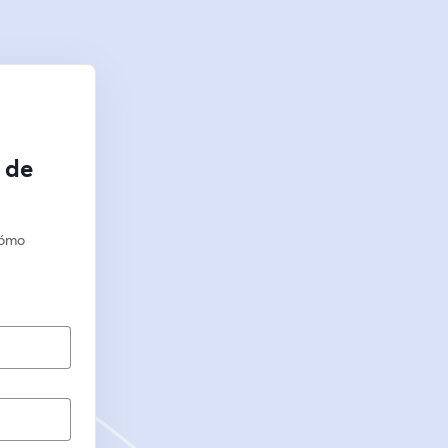
 de
ómo 