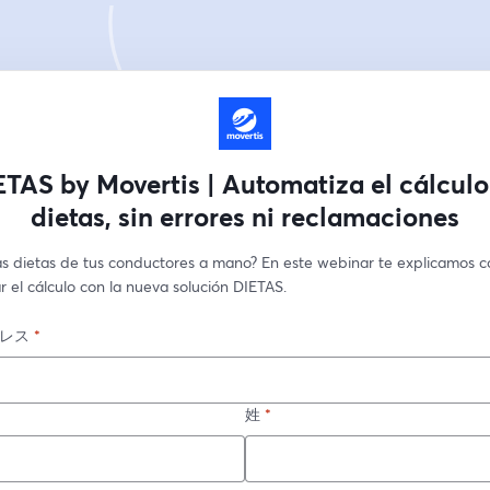
ETAS by Movertis | Automatiza el cálculo
dietas, sin errores ni reclamaciones
las dietas de tus conductores a mano? En este webinar te explicamos c
 el cálculo con la nueva solución DIETAS.
レス
*
姓
*