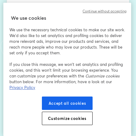
Det här får du med dig i webinaret: 
Continue without accepting
We use cookies
Resultat ≠ kassa - Varför likviditet är avgörande 
We use the necessary technical cookies to make our site work.
We'd also like to set analytics and profiling cookies to deliver
Pengar in - Snabba åtgärder för starkare kassaflöde 
more relevant ads, improve our products and services, and
reach more people who may love our products. These will be
Pengar ut - Analys och nyckeltal som ger koll 
set only if you accept them.
Strategi - Från reaktiv stress till proaktiv styrning 
If you close this message, we won’t set analytics and profiling
cookies, and this won’t limit your browsing experience. You
can customize your preferences with the
Customize cookies
button below. For more information, have a look at our
Privacy Policy
Platserna är begränsade. Säkra din plats redan idag!
Accept all cookies
メールアドレス
*
Customize cookies
名
*