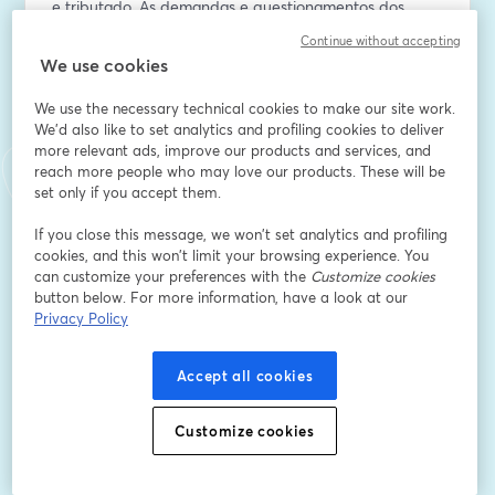
e tributado. As demandas e questionamentos dos 
stakeholders e potenciais controvérsias jurídicas.   
Continue without accepting
We use cookies
🗓️ 17/10 (terça-feira)
🕒 18h00
We use the necessary technical cookies to make our site work.
We'd also like to set analytics and profiling cookies to deliver
more relevant ads, improve our products and services, and
🎤 Palestrantes:
reach more people who may love our products. These will be
set only if you accept them.
- Fernanda Meirelles | Sócia da área de TMT 
(Tecnologia, Mídia e Telecomunicações) do FAS 
If you close this message, we won’t set analytics and profiling
Advogados. LinkedIn: 
cookies, and this won’t limit your browsing experience. You
https://www.linkedin.com/in/fernanda-meirelles-
can customize your preferences with the
Customize cookies
button below. For more information, have a look at our
64218264/
Privacy Policy
- José Francisco Cimino Manssur | Assessor Especial do 
Secretário Executivo do Ministério da Fazenda. 
Accept all cookies
LinkedIn: 
https://www.linkedin.com/in/jos%C3%A9-
francisco-manssur-b79a14a6/
Customize cookies
---