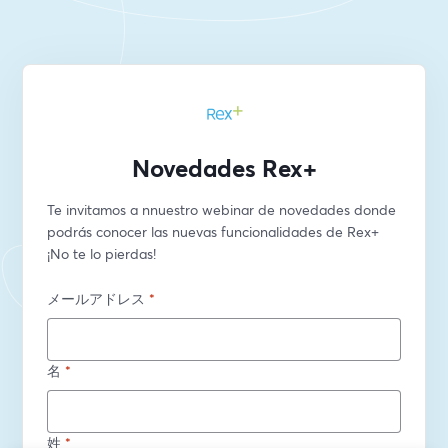
Novedades Rex+
Te invitamos a nnuestro webinar de novedades donde 
podrás conocer las nuevas funcionalidades de Rex+ 
¡No te lo pierdas! 
メールアドレス
*
名
*
姓
*