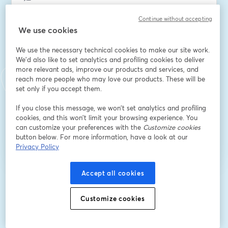
Continue without accepting
We use cookies
Empresa
*
We use the necessary technical cookies to make our site work.
We'd also like to set analytics and profiling cookies to deliver
more relevant ads, improve our products and services, and
Cargo
*
reach more people who may love our products. These will be
set only if you accept them.
If you close this message, we won’t set analytics and profiling
登録
cookies, and this won’t limit your browsing experience. You
can customize your preferences with the
Customize cookies
button below. For more information, have a look at our
登録済みですか？
ここから参加
Privacy Policy
Accept all cookies
登録すると、
利用規約
と
プライバシーポリシー
を確認し、同意したものとみなさ
新しいタブで開く
新しいタブで開く
れます。
あなたの詳細はホストと共有されます。
Customize cookies