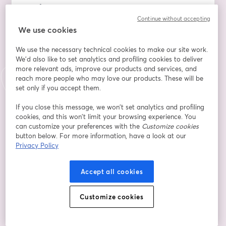
Une famille, c'est un plan d'incarnation décidé 
ensemble, parfois sur plusieurs vies, ainsi :
Continue without accepting
We use cookies
- Le choix de vos parents, frères et sœurs, résultent de 
We use the necessary technical cookies to make our site work.
la création d'une feuille de route.
We'd also like to set analytics and profiling cookies to deliver
- Les règles karmiques s'y appliquent d’âme à âme, 
more relevant ads, improve our products and services, and
une famille peut contenir un adversaire, ouvrir un 
reach more people who may love our products. These will be
amour fraternel, amener un rejet continuel, des 
set only if you accept them.
épreuves et des événements difficiles.
- Les ancêtres vous lèguent des secrets non révélés, 
If you close this message, we won’t set analytics and profiling
cookies, and this won’t limit your browsing experience. You
des pans entiers d’émotions non apaisées.
can customize your preferences with the
Customize cookies
button below. For more information, have a look at our
Les solutions :
Privacy Policy
- Accéder aux vies antérieures vous ayant décidées à 
Accept all cookies
participer au plan d’incarnation familial.
- Agir pour réduire l'impact des événements toxiques, 
les blessures d’âmes que vous supportez.
Customize cookies
- Apprendre à transmuter en forces agissantes 
positives les nœuds familiaux transgénérationnels.