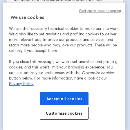
sumergimos en el mundo del yoga, una práctica que 
Continue without accepting
ha ganado adeptos en los últimos años y de la que hoy 
We use cookies
son fans miles de personas.
We use the necessary technical cookies to make our site work.
¿De dónde viene? ¿Qué beneficios tiene para el día a 
We'd also like to set analytics and profiling cookies to deliver
día? ¿Cómo ayuda a mantener la cabeza a raya y 
more relevant ads, improve our products and services, and
gestionar nuestras emociones? Y, a nivel de empleo, 
reach more people who may love our products. These will be
¿cómo puede ayudarnos el yoga a ser mejores en 
set only if you accept them.
nuestro trabajo y manejar el día a día?
If you close this message, we won’t set analytics and profiling
cookies, and this won’t limit your browsing experience. You
Contestamos a estas preguntas con Roser Grau 
can customize your preferences with the
Customize cookies
Climent, titulada en Yoga por la Escuela Sivananda en 
button below. For more information, have a look at our
Yoga Integral y creadora del Espacio Antahkrarana 
Privacy Policy
Yoga.
Accept all cookies
Asiste a esta sesión gratuita y da un pasito adelante 
para mejorar tu calidad de vida.
Customize cookies
メールアドレス
*