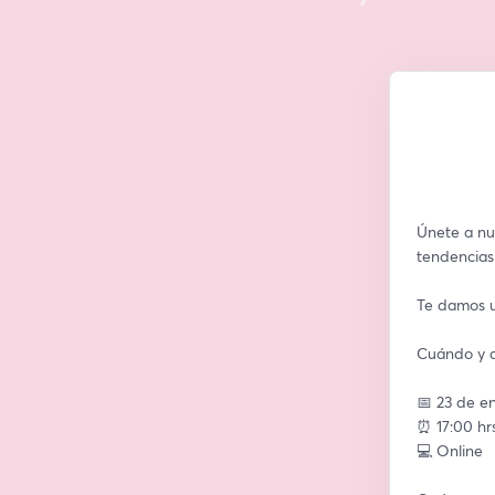
Únete a nu
tendencias
Te damos un
Cuándo y 
📅 23 de e
⏰ 17:00 hr
💻 Online