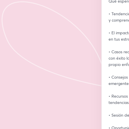
Qué espera
• Tendencia
y comprend
• El impac
en tus estr
• Casos re
con éxito l
propio enf
• Consejos
emergente
• Recursos 
tendencias
• Sesión d
• Oportuni