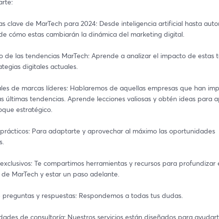
rte:
s clave de MarTech para 2024: Desde inteligencia artificial hasta auto
e cómo estas cambiarán la dinámica del marketing digital.
to de las tendencias MarTech: Aprende a analizar el impacto de estas t
ategias digitales actuales.
ales de marcas líderes: Hablaremos de aquellas empresas que han im
as últimas tendencias. Aprende lecciones valiosas y obtén ideas para ap
oque estratégico.
 prácticos: Para adaptarte y aprovechar al máximo las oportunidades 
s.
exclusivos: Te compartimos herramientas y recursos para profundizar e
 de MarTech y estar un paso adelante. 
e preguntas y respuestas: Respondemos a todas tus dudas.
dades de consultoría: Nuestros servicios están diseñados para ayudart