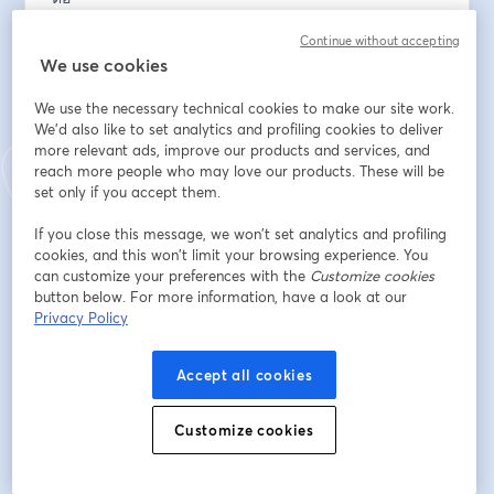
Continue without accepting
💡 พร้อมตัวอย่างจริง และเคล็ดลับที่คุณนำไปใช้ได้ทันที!
We use cookies
สิ่งที่จะได้รับจากงานสัมมนานี้ คือ
We use the necessary technical cookies to make our site work.
- เข้าใจภาพรวมของ Customer Service ยุคใหม่ ที่เชื่อม
We'd also like to set analytics and profiling cookies to deliver
โยงกับยอดขายโดยตรง
more relevant ads, improve our products and services, and
- แนวทางการออกแบบ Omnichannel Experience ที่มี
reach more people who may love our products. These will be
ประสิทธิภาพ
set only if you accept them.
- เทคนิคการใช้ Support Interaction ในการ Upsell, 
If you close this message, we won’t set analytics and profiling
Cross-sell และสร้าง Retention
cookies, and this won’t limit your browsing experience. You
- เรียนรู้การประยุกต์ใช้ Freshdesk Omnichannel และ 
can customize your preferences with the
Customize cookies
Freddy AI ในองค์กร
button below. For more information, have a look at our
- รับข้อเสนอพิเศษจาก Sundae Solutions สำหรับผู้เข้าร่วม
Privacy Policy
งานเท่านั้น
Accept all cookies
メールアドレス
*
Customize cookies
名
*