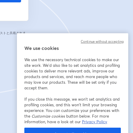
ストと共有されま
Continue without accepting
We use cookies
We use the necessary technical cookies to make our
site work. We'd also like to set analytics and profiling
cookies to deliver more relevant ads, improve our
products and services, and reach more people who
may love our products. These will be set only if you
accept them.
If you close this message, we won’t set analytics and
profiling cookies, and this won’t limit your browsing
experience. You can customize your preferences with
the
Customize cookies
button below. For more
information, have a look at our
Privacy Policy