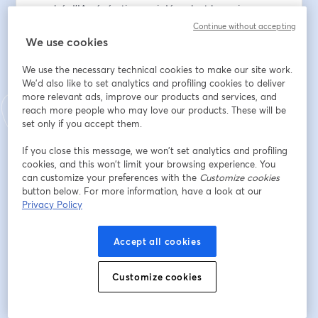
enrobé d'IA génératives qui décuplent les puissances 
de l'outil. Une arme de choix pour se lancer dans 
Continue without accepting
l'aréne de Street Automater !
We use cookies
We use the necessary technical cookies to make our site work.
🗓 Au programme :
We'd also like to set analytics and profiling cookies to deliver
- Intro
more relevant ads, improve our products and services, and
- Présentation rapide des nouvelles fonctionnalités
reach more people who may love our products. These will be
- Démo du kung fu de Zapier
set only if you accept them.
- Le grand challenge du quizz de Zapier
-  Questions/réponses et uppercuts
If you close this message, we won’t set analytics and profiling
cookies, and this won’t limit your browsing experience. You
can customize your preferences with the
Customize cookies
メールアドレス
*
button below. For more information, have a look at our
Privacy Policy
名
*
Accept all cookies
Customize cookies
姓
*