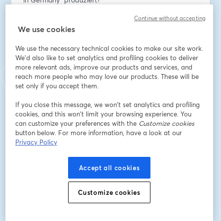
- Wie hat sich der Fahrradbestand in Deutschland 
Continue without accepting
entwickelt?
We use cookies
- Wie haben sich die Umsätze der Branche entwickelt?
- Wie entwickelt sich das Dienstradleasing?
We use the necessary technical cookies to make our site work.
- Wie entwickeln sich Handel und Werkstatt
We'd also like to set analytics and profiling cookies to deliver
- Was sind die aktuellen Trends der Fahrradbranche?
more relevant ads, improve our products and services, and
reach more people who may love our products. These will be
set only if you accept them.
メールアドレス
*
If you close this message, we won’t set analytics and profiling
cookies, and this won’t limit your browsing experience. You
名
*
can customize your preferences with the
Customize cookies
button below. For more information, have a look at our
Privacy Policy
姓
*
Accept all cookies
Customize cookies
Organisation / Medium / Redaktion
*