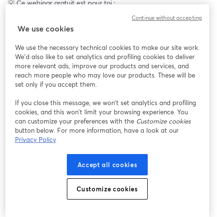
💡 Ce webinar gratuit est pour toi :
Continue without accepting
🎯 Ce que tu vas apprendre :
We use cookies
	•	Pourquoi 80% des femmes échouent en amour et 
comment rejoindre les 20% qui réussissent.
We use the necessary technical cookies to make our site work.
	•	Les 8 étapes clés pour transformer ta vie amoureuse.
We'd also like to set analytics and profiling cookies to deliver
	•	Repérer les bons profils, éviter de perdre ton temps et 
more relevant ads, improve our products and services, and
construire une relation épanouissante.
reach more people who may love our products. These will be
set only if you accept them.
📅 Mercredi 15 janvier à 19h
If you close this message, we won’t set analytics and profiling
⏰ 1h30 (présentation + questions)
cookies, and this won’t limit your browsing experience. You
🚫 Pas de replay, places limitées.
can customize your preferences with the
Customize cookies
button below. For more information, have a look at our
2025 peut être l’année où tout change. Mais rien ne bouge si toi, 
Privacy Policy
tu ne bouges pas.
Accept all cookies
Customize cookies