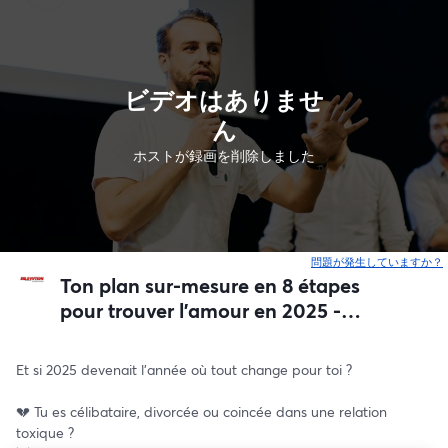
ビデオはありませ
ん
ホストが録画を削除しました
問題が発生していますか？
Ton plan sur-mesure en 8 étapes
pour trouver l’amour en 2025 -
15/01/2025
Et si 2025 devenait l’année où tout change pour toi ?
💔 Tu es célibataire, divorcée ou coincée dans une relation 
toxique ?