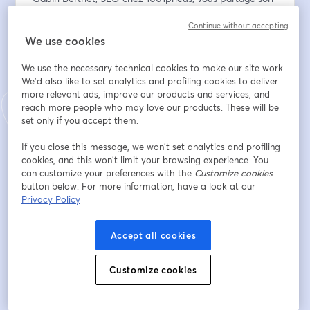
retour terrain sur Magento : comment il a traité plus de 
Continue without accepting
30 000 URLs en cannibalisation via une simple regex, 
We use cookies
injecté du maillage dynamique sans intervention dev, 
et géré l'hreflang à grande échelle grâce à Fasterize. 
We use the necessary technical cookies to make our site work.
Avec des chiffres à l'appui.
We'd also like to set analytics and profiling cookies to deliver
more relevant ads, improve our products and services, and
Romain enchaîne avec une démo live : création de 
reach more people who may love our products. These will be
pages "Fan out" à partir de facettes, injection de règles 
set only if you accept them.
Black Friday en temps réel, et transformation HTML → 
If you close this message, we won’t set analytics and profiling
Markdown pour les crawlers IA.
cookies, and this won’t limit your browsing experience. You
can customize your preferences with the
Customize cookies
On terminera sur ce que ça implique pour notre métier 
button below. For more information, have a look at our
: le SEO comme orchestrateur de données, au cœur 
Privacy Policy
d'une architecture agentique.
Accept all cookies
En vous inscrivant, vous acceptez que votre adresse e-
mail soit utilisée pour vous transmettre les informations 
Customize cookies
relatives à cet événement ainsi que, le cas échéant, 
d’autres communications de notre part et de notre 
partenaire Fasterize.