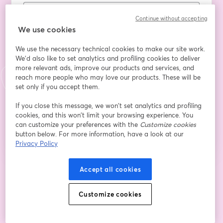
Continue without accepting
名
*
We use cookies
We use the necessary technical cookies to make our site work.
We'd also like to set analytics and profiling cookies to deliver
姓
*
more relevant ads, improve our products and services, and
reach more people who may love our products. These will be
set only if you accept them.
If you close this message, we won’t set analytics and profiling
登録
cookies, and this won’t limit your browsing experience. You
can customize your preferences with the
Customize cookies
button below. For more information, have a look at our
登録済みですか？
ここから参加
Privacy Policy
Accept all cookies
登録すると、
利用規約
と
プライバシーポリシー
を確認し、同意したものとみなさ
新しいタブで開く
新しいタブで開く
れます。
あなたの詳細はホストと共有されます。
Customize cookies