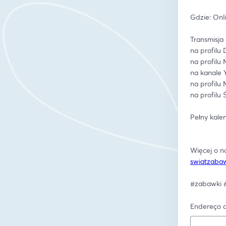
Gdzie: Onli
Transmisja 
na profilu
na profil
na kanale
na profil
na profilu
Pełny kale
swiatzaba
#zabawki #
Endereço d