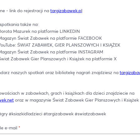
ne - link do rejestracji na 
targizabawek.pl
spotkania także na: 
 Dorota Mazurek na platformie LINKEDIN
u Magazyn Świat Zabawek na platformie FACEBOOK
 YouTube: ŚWIAT ZABAWEK, GIER PLANSZOWYCH I KSIĄŻEK
u Magazyn Świat Zabawek na platformie INSTAGRAM
 Świat Zabawek Gier Planszowych i Książek na platformie X
ndarz naszych spotkań oraz bibliotekę nagrań znajdziesz na 
targizaba
Więcej o nowościach w zabawkach, grach i książkach dla dzieci znajdziecie na 
wek.net
 oraz w magazynie Świat Zabawek Gier Planszowych i Książek
gry #ksiazkidladzieci #targizabawek #swiatzabawek
e e-mail
*