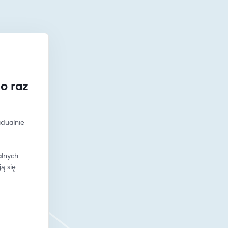
o raz
dualnie 
lnych 
 się 