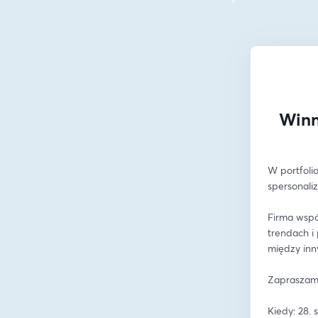
Winn
W portfolio
spersonali
Firma wspó
trendach i
między inny
Zapraszamy
Kiedy: 28. 