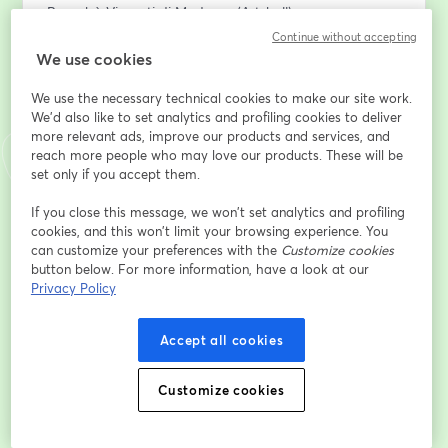
Bernabò Visconti di Modrone (Artshell)
Isabella Villafranca (Open Care)
Continue without accepting
Maria Grazia Longoni (LCA Studio Legale)
We use cookies
Massimo Cruciotti (Mazzini Lab)
We use the necessary technical cookies to make our site work.
We'd also like to set analytics and profiling cookies to deliver
Endereço de e-mail
*
more relevant ads, improve our products and services, and
reach more people who may love our products. These will be
set only if you accept them.
Nome
*
If you close this message, we won’t set analytics and profiling
cookies, and this won’t limit your browsing experience. You
can customize your preferences with the
Customize cookies
Sobrenome
*
button below. For more information, have a look at our
Privacy Policy
Accept all cookies
Inscreva-se
Customize cookies
Já se inscreveu?
Junte-se aqui