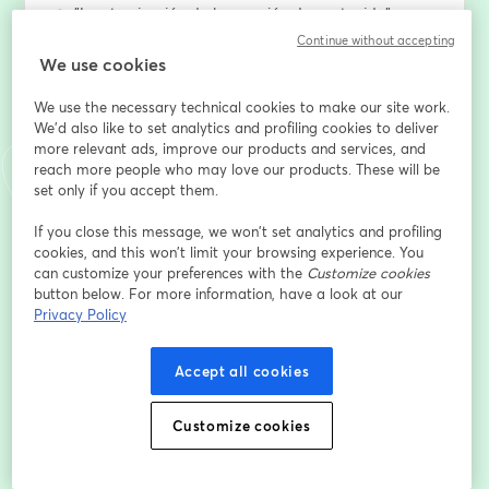
👉 "La atomización de la creación de contenido" con 
Xavi Robles cofundador de Vizz Agency y fundador de 
Continue without accepting
Eurogamer, DUX gaming y Splendid.
We use cookies
We use the necessary technical cookies to make our site work.
👉 "Growthletter: ¿cómo crecer tu newsletter sin tener 
We'd also like to set analytics and profiling cookies to deliver
una audiencia previa?" con Héctor Pérez, Fundador de 
more relevant ads, improve our products and services, and
Zumitow.
reach more people who may love our products. These will be
set only if you accept them.
Te esperamos el día 8 de febrero a las 17h CEST.
If you close this message, we won’t set analytics and profiling
cookies, and this won’t limit your browsing experience. You
Endereço de e-mail
*
can customize your preferences with the
Customize cookies
button below. For more information, have a look at our
Privacy Policy
Nome
*
Accept all cookies
Sobrenome
*
Customize cookies