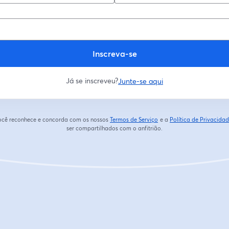
Inscreva-se
Já se inscreveu?
Junte-se aqui
 você reconhece e concorda com os nossos
Termos de Serviço
e a
Política de Privacida
abre em uma nova guia
ser compartilhados com o anfitrião.