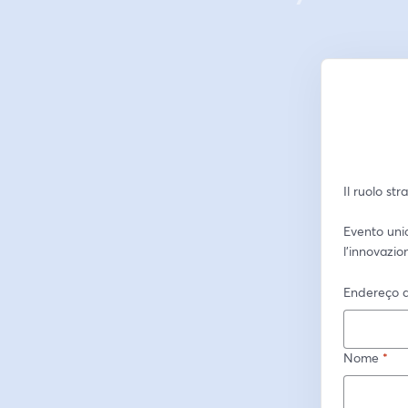
Il ruolo st
Evento uni
l'innovazio
Endereço d
Nome
*