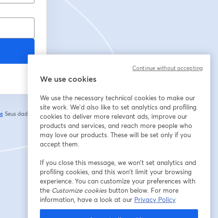
Continue without accepting
We use cookies
We use the necessary technical cookies to make our
site work. We'd also like to set analytics and profiling
de
Seus dados vão
cookies to deliver more relevant ads, improve our
abre em uma nova guia
products and services, and reach more people who
may love our products. These will be set only if you
accept them.
If you close this message, we won’t set analytics and
profiling cookies, and this won’t limit your browsing
experience. You can customize your preferences with
the
Customize cookies
button below. For more
information, have a look at our
Privacy Policy