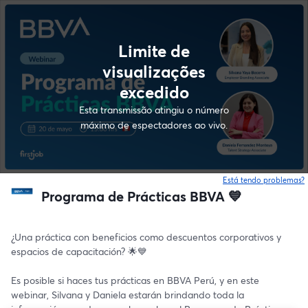
Limite de
visualizações
excedido
Esta transmissão atingiu o número
máximo de espectadores ao vivo.
Está tendo problemas?
Programa de Prácticas BBVA 💙
¿Una práctica con beneficios como descuentos corporativos y 
espacios de capacitación? 🌟💙
Es posible si haces tus prácticas en BBVA Perú, y en este 
webinar, Silvana y Daniela estarán brindando toda la 