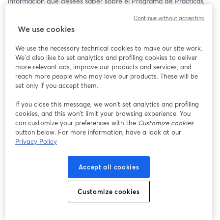
información que desees saber sobre el Programa de Prácticas, 
beneficios y requisitos. 🤝✨
Continue without accepting
We use cookies
🗓️ 20 de mayo
⏰ 15:00 (Pe 🇵🇪)
We use the necessary technical cookies to make our site work.
We'd also like to set analytics and profiling cookies to deliver
¡Te Esperamos!
more relevant ads, improve our products and services, and
reach more people who may love our products. These will be
set only if you accept them.
If you close this message, we won’t set analytics and profiling
cookies, and this won’t limit your browsing experience. You
can customize your preferences with the
Customize cookies
button below. For more information, have a look at our
Privacy Policy
Accept all cookies
Customize cookies