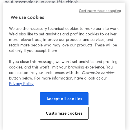
peut ressembler à un casse-tête chinois.
Continue without accepting
Cette session de présentation vous permettra de découvrir, en 
We use cookies
détail, ma formation en hypnose ericksonienne thérapeutique et 
de déterminer si elle correspond réellement à vos attentes et à 
We use the necessary technical cookies to make our site work.
vos besoins.
We'd also like to set analytics and profiling cookies to deliver
more relevant ads, improve our products and services, and
Durant cette présentation de 60 minutes, je partagerai avec 
reach more people who may love our products. These will be
vous :
set only if you accept them.
If you close this message, we won’t set analytics and profiling
- La structure pédagogique complète de la formation et son 
cookies, and this won’t limit your browsing experience. You
programme détaillé
can customize your preferences with the
Customize cookies
- Les critères précis de validation des acquis nécessaires à 
button below. For more information, have a look at our
l'obtention de la certification
Privacy Policy
- L'ensemble des outils hypnotiques que vous apprendrez à 
utiliser pour mieux aider vos clients
Accept all cookies
- Les principes fondateurs pour que la pratique de l'hypnose soit 
éthique, respectueuse et centrée sur l'humain
- Le modèle stratégique d'intervention (ma spécialité) qui 
Customize cookies
constitue le cadre de toute séance thérapeutique efficace
Cette présentation se veut interactive : vous aurez tout le temps 