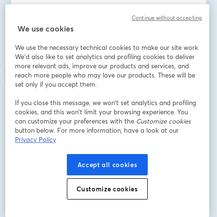
Continue without accepting
🎯 Dla kogo?
We use cookies
Dla właścicieli sklepów, sprzedawców, kupców i 
dystrybutorów, którzy chcą w pełni wykorzystać 
We use the necessary technical cookies to make our site work.
potencjał sezonu Back to School oraz Gwiazdki 2025 i 
We'd also like to set analytics and profiling cookies to deliver
szukają produktów, które klienci docenią i zapamiętają.
more relevant ads, improve our products and services, and
reach more people who may love our products. These will be
set only if you accept them.
📅 Data: 26 sierpnia 2025
⏰ Godzina: 9:00
If you close this message, we won’t set analytics and profiling
🆓 Udział bezpłatny
cookies, and this won’t limit your browsing experience. You
🌐 Gdzie? Online – dołącz do transmisji na żywo!
can customize your preferences with the
Customize cookies
Rejestracja na: 
button below. For more information, have a look at our
Privacy Policy
https://streamyard.com/watch/ZqQcYezWSX79
Accept all cookies
📺 Transmisja dostępna na:
🔗 LinkedIn – profil Dorota Mazurek
Customize cookies
🔗 Facebook – Magazyn Zabawki Papier Książki
🔗 YouTube – Zabawki Papier. Książki | Toys Paper 
Books