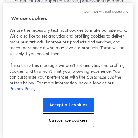
•	SuperDottori e SuperDottoresse, professionisti in prima 
linea
Continue without accepting
•	Un circolo virtuoso che fa bene a tutti, come funziona
We use cookies
•	Scenari futuri per la sanità che cambia
We use the necessary technical cookies to make our site work.
Ospiti:
We'd also like to set analytics and profiling cookies to deliver
Alessandro Giraudo, Ceo e founder DoctorApp
more relevant ads, improve our products and services, and
Michela Dominicis, Presidente e DG Banca Delle Visite Onlus
reach more people who may love our products. These will be
Modera Salvatore Viola, direttore 
Startup-News.it
set only if you accept them.
If you close this message, we won’t set analytics and profiling
cookies, and this won’t limit your browsing experience. You
can customize your preferences with the
Customize cookies
button below. For more information, have a look at our
Privacy Policy
Accept all cookies
Customize cookies