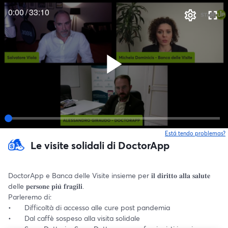
0:00
/
33:10
Está tendo problemas?
Le visite solidali di DoctorApp
DoctorApp e Banca delle Visite insieme per 𝐢𝐥 𝐝𝐢𝐫𝐢𝐭𝐭𝐨 𝐚𝐥𝐥𝐚 𝐬𝐚𝐥𝐮𝐭𝐞 
delle 𝐩𝐞𝐫𝐬𝐨𝐧𝐞 𝐩𝐢𝐮̀ 𝐟𝐫𝐚𝐠𝐢𝐥𝐢.
Parleremo di:
•	Difficoltà di accesso alle cure post pandemia
•	Dal caffè sospeso alla visita solidale