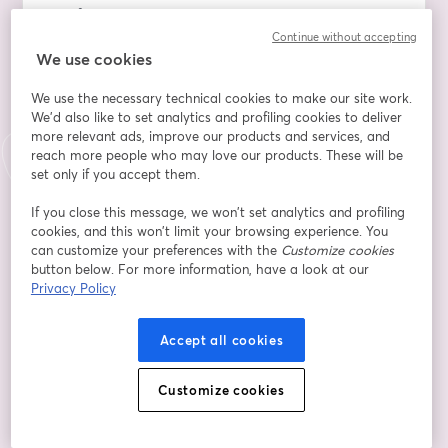
Une famille, c'est un plan d'incarnation décidé 
ensemble, parfois sur plusieurs vies, ainsi :
Continue without accepting
We use cookies
- Le choix de vos parents, frères et sœurs, résultent de 
We use the necessary technical cookies to make our site work.
la création d'une feuille de route.
We'd also like to set analytics and profiling cookies to deliver
- Les règles karmiques s'y appliquent d’âme à âme, 
more relevant ads, improve our products and services, and
une famille peut contenir un adversaire, ouvrir un 
reach more people who may love our products. These will be
amour fraternel, amener un rejet continuel, des 
set only if you accept them.
épreuves et des événements difficiles.
- Les ancêtres vous lèguent des secrets non révélés, 
If you close this message, we won’t set analytics and profiling
cookies, and this won’t limit your browsing experience. You
des pans entiers d’émotions non apaisées.
can customize your preferences with the
Customize cookies
button below. For more information, have a look at our
Les solutions :
Privacy Policy
- Accéder aux vies antérieures vous ayant décidées à 
Accept all cookies
participer au plan d’incarnation familial.
- Agir pour réduire l'impact des événements toxiques, 
les blessures d’âmes que vous supportez.
Customize cookies
- Apprendre à transmuter en forces agissantes 
positives les nœuds familiaux transgénérationnels.